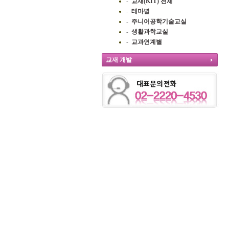
-
교재(KIT) 전체
-
테마별
-
주니어공학기술교실
-
생활과학교실
-
교과연계별
교재 개발