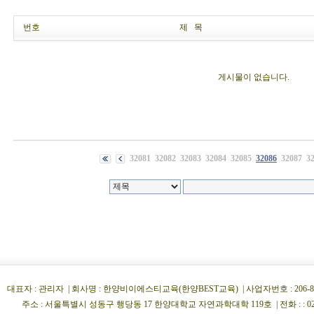
번호
제 목
게시물이 없습니다.
32081
32082
32083
32084
32085
32086
32087
3
대표자 : 관리자 | 회사명 : 한양비이에스티교육(한양BEST교육) | 사업자번호 : 206-86-34854
주소 : 서울특별시 성동구 행당동 17 한양대학교 자연과학대학 119호 | 전화 : : 02)222