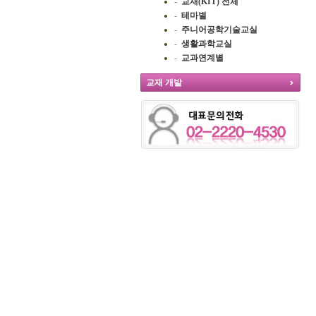
-
교재(KIT) 전체
-
테마별
-
주니어공학기술교실
-
생활과학교실
-
교과연계별
교재 개발