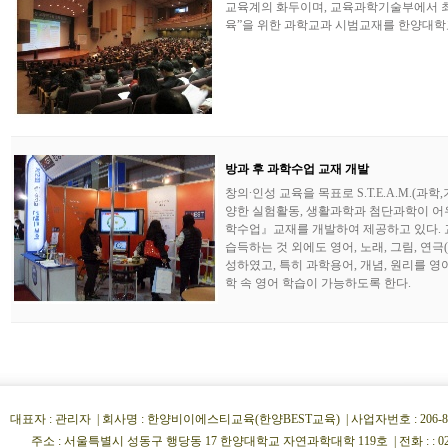
교육계의 화두이며, 교육과학기술부에서 최
육”을 위한 과학교과 시범교재를 한양대학교
방과 후 과학수업 교재 개발
창의∙인성 교육을 목표로 S.T.E.A.M.(과
양한 실험활동, 생활과학과 첨단과학이 어
학수업』교재를 개발하여 제공하고 있다. 
습득하는 것 외에도 영어, 노래, 그림, 연극
성하였고, 특히 과학용어, 개념, 원리를 
학 속 영어 학습이 가능하도록 한다.
대표자 : 관리자 | 회사명 : 한양비이에스티교육(한양BEST교육) | 사업자번호 : 206-86-34854
주소 : 서울특별시 성동구 행당동 17 한양대학교 자연과학대학 119호 | 전화 : : 02)222